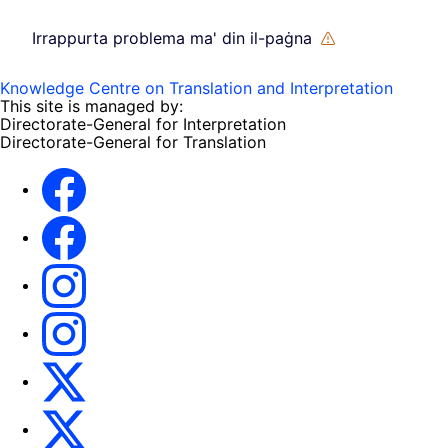
Irrappurta problema ma' din il-paġna
Knowledge Centre on Translation and Interpretation
This site is managed by:
Directorate-General for Interpretation
Directorate-General for Translation
EU Interpreters
Translating for Europe
EU Interpreters
Translating for Europe
Translatores
EU Interpreters