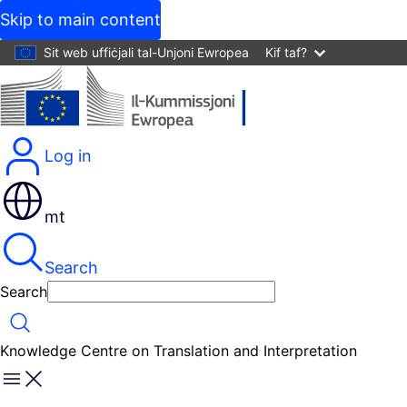
Skip to main content
Sit web uffiċjali tal-Unjoni Ewropea
Kif taf?
Log in
mt
Search
Search
Search
Knowledge Centre on Translation and Interpretation
Menu