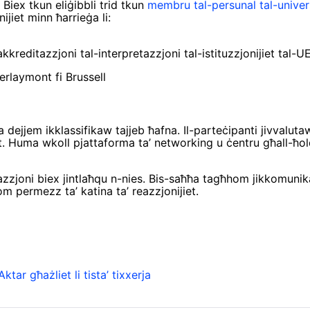
 Biex tkun eliġibbli trid tkun
membru tal-persunal tal-univer
ijiet minn ħarrieġa li:
kreditazzjoni tal-interpretazzjoni tal-istituzzjonijiet tal-UE
ġa dejjem ikklassifikaw tajjeb ħafna. Il-parteċipanti jivvalu
t. Huma wkoll pjattaforma ta’ networking u ċentru għall-ħolqi
zzjoni biex jintlaħqu n-nies. Bis-saħħa tagħhom jikkomunika 
ħhom permezz ta’ katina ta’ reazzjonijiet.
Aktar għażliet li tista’ tixxerja