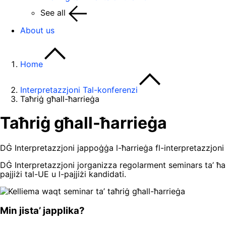
See all
About us
Home
Interpretazzjoni Tal-konferenzi
Taħriġ għall-ħarrieġa
Taħriġ għall-ħarrieġa
DĠ Interpretazzjoni jappoġġa l-ħarrieġa fl-interpretazzjoni
DĠ Interpretazzjoni jorganizza regolarment seminars ta’ ħames
pajjiżi tal-UE u l-pajjiżi kandidati.
Min jista’ japplika?