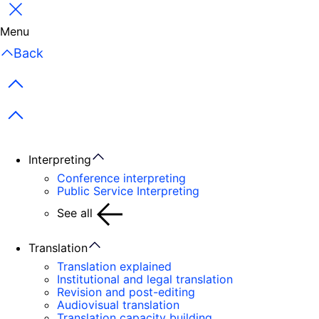
Close
Menu
Back
Previous items
Next items
Interpreting
Conference interpreting
Public Service Interpreting
See all
Translation
Translation explained
Institutional and legal translation
Revision and post-editing
Audiovisual translation
Translation capacity building