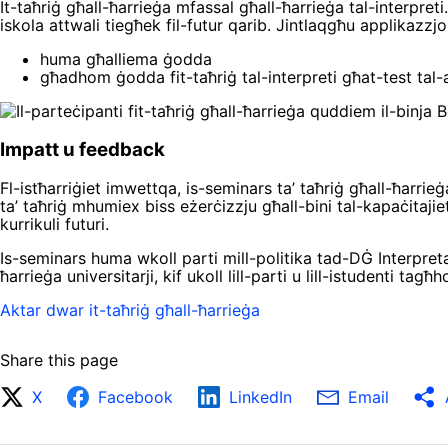
It-taħriġ għall-ħarrieġa mfassal għall-ħarrieġa tal-interpreti.
iskola attwali tiegħek fil-futur qarib. Jintlaqgħu applikazzjon
huma għalliema ġodda
għadhom ġodda fit-taħriġ tal-interpreti għat-test tal-ak
Impatt u feedback
Fl-istħarriġiet imwettqa, is-seminars ta’ taħriġ għall-ħarrie
ta’ taħriġ mhumiex biss eżerċizzju għall-bini tal-kapaċitajie
kurrikuli futuri.
Is-seminars huma wkoll parti mill-politika tad-DĠ Interpreta
ħarrieġa universitarji, kif ukoll lill-parti u lill-istudenti tag
Aktar dwar it-taħriġ għall-ħarrieġa
Share this page
X
Facebook
LinkedIn
Email