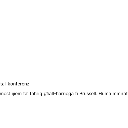
 tal-konferenzi
t ijiem ta’ taħriġ għall-ħarrieġa fi Brussell. Huma mmirati g