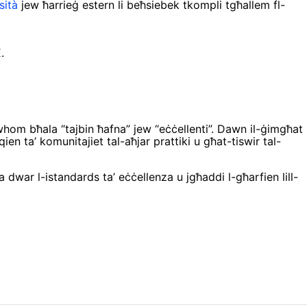
sità
jew ħarrieġ estern li beħsiebek tkompli tgħallem fl-
.
tawhom bħala “tajbin ħafna” jew “eċċellenti”. Dawn il-ġimgħat
en ta’ komunitajiet tal-aħjar prattiki u għat-tiswir tal-
dwar l-istandards ta’ eċċellenza u jgħaddi l-għarfien lill-