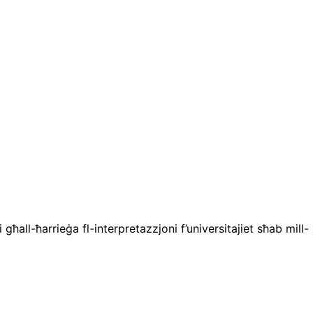
ħall-ħarrieġa fl-interpretazzjoni f’universitajiet sħab mill-