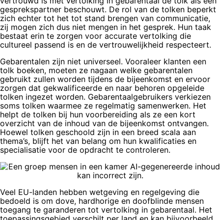
vertrouwd is met vertolking in gebarentaal de tolk als een
gesprekspartner beschouwt. De rol van de tolken beperkt
zich echter tot het tot stand brengen van communicatie,
zij mogen zich dus niet mengen in het gesprek. Hun taak
bestaat erin te zorgen voor accurate vertolking die
cultureel passend is en de vertrouwelijkheid respecteert.
Gebarentalen zijn niet universeel. Vooraleer klanten een
tolk boeken, moeten ze nagaan welke gebarentalen
gebruikt zullen worden tijdens de bijeenkomst en ervoor
zorgen dat gekwalificeerde en naar behoren opgeleide
tolken ingezet worden. Gebarentaalgebruikers verkiezen
soms tolken waarmee ze regelmatig samenwerken. Het
helpt de tolken bij hun voorbereiding als ze een kort
overzicht van de inhoud van de bijeenkomst ontvangen.
Hoewel tolken geschoold zijn in een breed scala aan
thema’s, blijft het van belang om hun kwalificaties en
specialisatie voor de opdracht te controleren.
Veel EU-landen hebben wetgeving en regelgeving die
bedoeld is om dove, hardhorige en doofblinde mensen
toegang te garanderen tot vertolking in gebarentaal. Het
toepassingsgebied verschilt per land en kan bijvoorbeeld