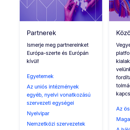
Partnerek
Köz
Ismerje meg partnereinket
Vegye
Európa-szerte és Európán
platf
kívül!
kiala
velün
Egyetemek
fordít
tolmá
Az uniós intézmények
kapcs
egyéb, nyelvi vonatkozású
szervezeti egységei
Az ös
Nyelvipar
Magat
Nemzetközi szervezetek
A háló