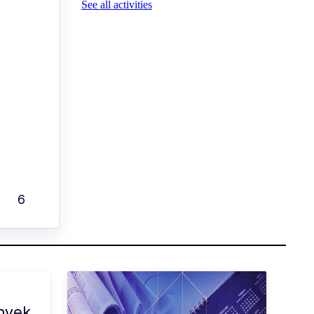
See all activities
6
ények