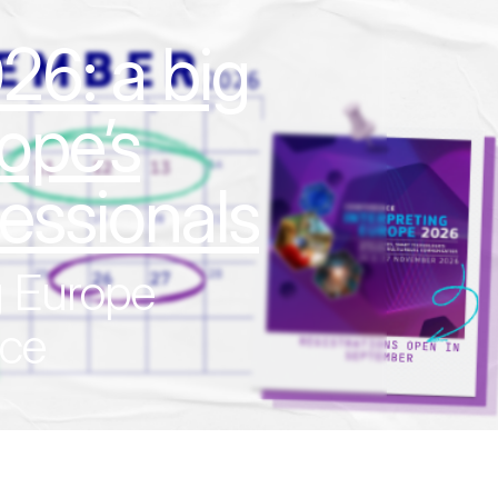
6: a big
ope’s
essionals
g Europe
ace