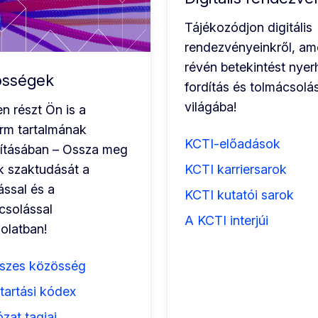
Tájékozódjon digitális
rendezvényeinkről, am
révén betekintést nyer
össégek
fordítás és tolmácsolá
világába!
n részt Ön is a
orm tartalmának
KCTI-előadások
kításában – Ossza meg
k szaktudását a
KCTI karriersarok
ással és a
KCTI kutatói sarok
csolással
A KCTI interjúi
olatban!
szes közösség
artási kódex
zat tagjai