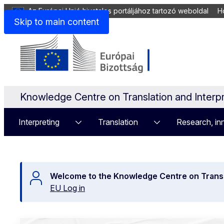
Az Európai Unió hivatalos portáljához tartozó weboldal
H
Skip to main content
Knowledge Centre on Translation and Interpr
Interpreting
Translation
Research, inn
Welcome to the Knowledge Centre on Transla
EU Log in