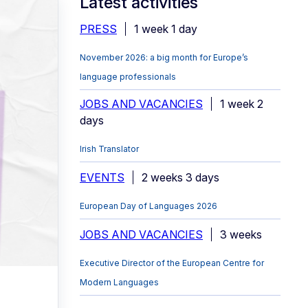
Latest activities
PRESS
1 week 1 day
November 2026: a big month for Europe’s
VIAVA-LAB I
language professionals
JOBS AND VACANCIES
1 week 2
days
Congress
Irish Translator
Access to Justice 
EVENTS
2 weeks 3 days
European Day of Languages 2026
Multilingual and 
JOBS AND VACANCIES
3 weeks
for Victims of Sex
Executive Director of the European Centre for
Modern Languages