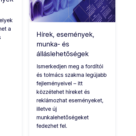
elyek
het a
Hírek, események,
s
munka- és
álláslehetőségek
Ismerkedjen meg a fordítói
és tolmács szakma legújabb
fejleményeivel – itt
közzétehet híreket és
reklámozhat eseményeket,
illetve új
munkalehetőségeket
fedezhet fel.