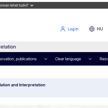
onnan lehet tudni?
HU
Log in
etation
ovation, publications
Clear language
Reso
tion and Interpretation