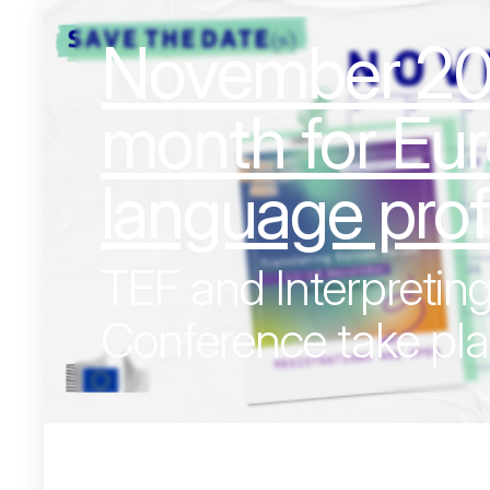
November 202
month for Eur
language prof
TEF and Interpretin
Conference take pl