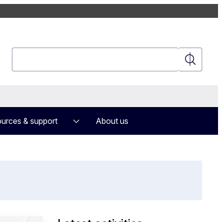
Search
Search
urces & support
About us