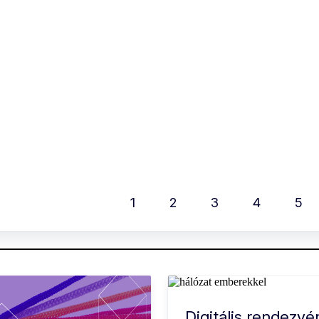
1
2
3
4
5
Digitális rendezv