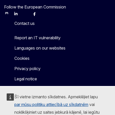
Follow the European Commission
Mastodon
LinkedIn
Bluesky
Facebook
Youtube
Other
Contact us
Report an IT vulnerability
Languages on our websites
Cookies
Privacy policy
Legal notice
Šī vietne izmanto sīkdatnes. Apmeklējiet lapu
par mūsu politiku attiecībā uz sīkdatnēm
vai
noklikšķiniet uz saites jebkurā kājenē, lai iegūtu