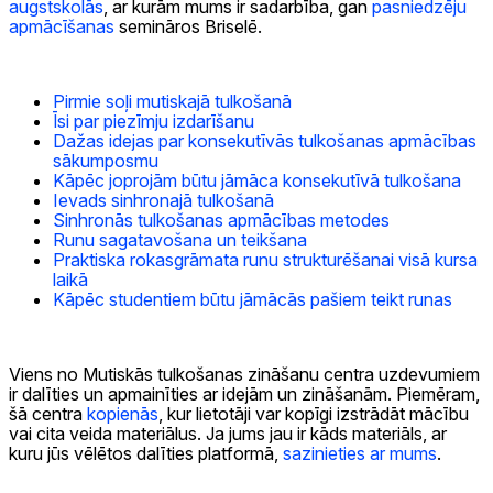
augstskolās
, ar kurām mums ir sadarbība, gan
pasniedzēju
apmācīšanas
semināros Briselē.
Pirmie soļi mutiskajā tulkošanā
Īsi par piezīmju izdarīšanu
Dažas idejas par konsekutīvās tulkošanas apmācības
sākumposmu
Kāpēc joprojām būtu jāmāca konsekutīvā tulkošana
Ievads sinhronajā tulkošanā
Sinhronās tulkošanas apmācības metodes
Runu sagatavošana un teikšana
Praktiska rokasgrāmata runu strukturēšanai visā kursa
laikā
Kāpēc studentiem būtu jāmācās pašiem teikt runas
Viens no Mutiskās tulkošanas zināšanu centra uzdevumiem
ir dalīties un apmainīties ar idejām un zināšanām. Piemēram,
šā centra
kopienās
, kur lietotāji var kopīgi izstrādāt mācību
vai cita veida materiālus. Ja jums jau ir kāds materiāls, ar
kuru jūs vēlētos dalīties platformā,
sazinieties ar mums
.