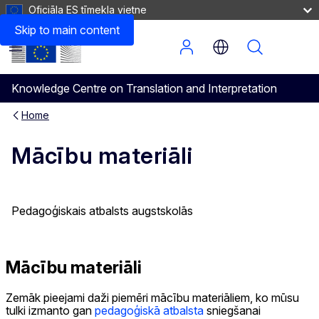
Oficiāla ES tīmekļa vietne
Mācību materiāli
Skip to main content
Menu
Knowledge Centre on Translation and Interpretation
Home
Mācību materiāli
Pedagoģiskais atbalsts augstskolās
Mācību materiāli
Zemāk pieejami daži piemēri mācību materiāliem, ko mūsu
tulki izmanto gan
pedagoģiskā atbalsta
sniegšanai