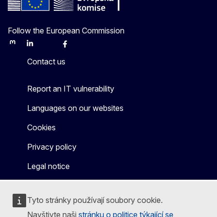
Follow the European Commission
Mastodon
LinkedIn
Bluesky
Facebook
Youtube
Other
Contact us
Report an IT vulnerability
Languages on our websites
Cookies
Privacy policy
Legal notice
Tyto stránky používají soubory cookie.
Navštivte naši
stránku o politice týkající se