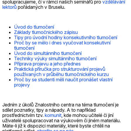
spolupracujeme, či v rámci našich seminářů pro
vzdělávání
lektorů
pořádaných v Bruselu.
Úvod do tlumočení
Základy tlumočnického zápisu
Tipy pro úvodní hodiny konsekutivního tlumočení
Proč by se mělo i dnes vyučovat konsekutivní
tlumočení
Úvod do simultánního tlumočení
Techniky výuky simultánního tlumočení
Příprava projevu a jeho přednes
Praktická příručka pro strukturování projevů
používaných v průběhu tlumočnického kurzu
Proč by se studenti měli naučit pronášet vlastní
projevy
Jedním z úkolů Znalostního centra na téma tlumočení je
sdílet poznatky, tipy a nápady. A to například
prostřednictvím tzv.
komunit
, kde mohou učitelé či jiní
uživatelé spolupracovat na výukovém či jiném materiálu.
Máte-li již k dispozici materiály, které byste chtěli na
platformě sdílet,
obraťte se na nás
.