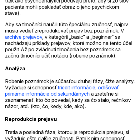
(tak ako psychoanalytici počúvajú preto, aby si zo slov
pacienta mohli poskladať obraz o jeho psychickom
stave).
Aby sa tlmočníci naučili túto špeciálnu zručnosť, najprv
musia vedieť zreprodukovať prejav bez poznámok. V
archíve prejavov
, v kategórii „basic“ a „beginner“ sa
nachádzajú príklady prejavov, ktoré možno na tento účel
použiť Až po zvládnutí tlmočenia bez poznámok sa
začnú tlmočníci učiť notáciu (robenie poznámok).
Analýza
Robenie poznámok je súčasťou druhej fázy, čiže analýzy.
Vyžaduje si schopnosť
triediť informácie
,
odlišovať
primárne informácie od sekundárnych
a zreteľne si
zaznamenať, kto čo povedal, kedy sa čo stalo, rečníkov
názor, atď. (kto, čo, kedy, kde, ako).
Reprodukcia prejavu
Tretia a posledná fáza, ktorou je reprodukcia prejavu, si
vyžaduje ešte ďalšie zručnosti. Patrí k nim schopnosť