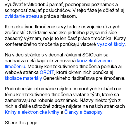
využívať krátkodobú pamäť, pochopenie poznámok a
schopnosť zaujať poslucháčov. V tejto fáze je dôležité aj
zvládanie stresu
a práca s hlasom.
Konzekutívne tlmočenie si vyžaduje osvojenie rôznych
zručností. Ovládanie viac ako jedného jazyka má síce
zásadný význam, no je to len časť práce tlmočníka. Kurzy
konferenčného tlmočenia ponúkajú viaceré
vysoké školy
.
Na video stránke s videonahrávkami SCICtrain sa
nachádza celá kapitola venovaná
konzekutívnemu
tlmočeniu
. Moduly konzekutívneho tlmočenia ponúka aj
webová stránka
ORCIT
, ktorá okrem nich ponúka aj
školiace materiály
Generálneho riaditeľstva pre tlmočenie.
Podrobnejšie informácie nájdete v mnohých knihách na
tému konzekutívneho tlmočenia vrátane tých, ktoré sa
zameriavajú na robenie poznámok. Názvy niektorých z
nich a ďalšie užitočné zdroje nájdete na našich stránkach
Knihy a elektronické knihy
a
Články a časopisy
.
Share this page