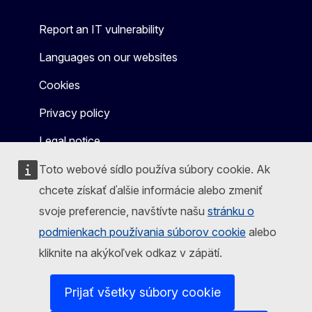
Report an IT vulnerability
Languages on our websites
Cookies
Privacy policy
Legal notice
Toto webové sídlo používa súbory cookie. Ak
chcete získať ďalšie informácie alebo zmeniť
svoje preferencie, navštívte našu
stránku o
podmienkach používania súborov cookie
alebo
kliknite na akýkoľvek odkaz v zápätí.
Prijať všetky súbory cookie