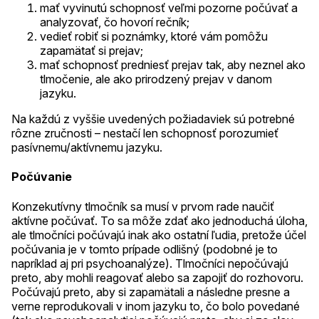
mať vyvinutú schopnosť veľmi pozorne počúvať a
analyzovať, čo hovorí rečník;
vedieť robiť si poznámky, ktoré vám pomôžu
zapamätať si prejav;
mať schopnosť predniesť prejav tak, aby neznel ako
tlmočenie, ale ako prirodzený prejav v danom
jazyku.
Na každú z vyššie uvedených požiadaviek sú potrebné
rôzne zručnosti – nestačí len schopnosť porozumieť
pasívnemu/aktívnemu jazyku.
Počúvanie
Konzekutívny tlmočník sa musí v prvom rade naučiť
aktívne počúvať. To sa môže zdať ako jednoduchá úloha,
ale tlmočníci počúvajú inak ako ostatní ľudia, pretože účel
počúvania je v tomto prípade odlišný (podobné je to
napríklad aj pri psychoanalýze). Tlmočníci nepočúvajú
preto, aby mohli reagovať alebo sa zapojiť do rozhovoru.
Počúvajú preto, aby si zapamätali a následne presne a
verne reprodukovali v inom jazyku to, čo bolo povedané