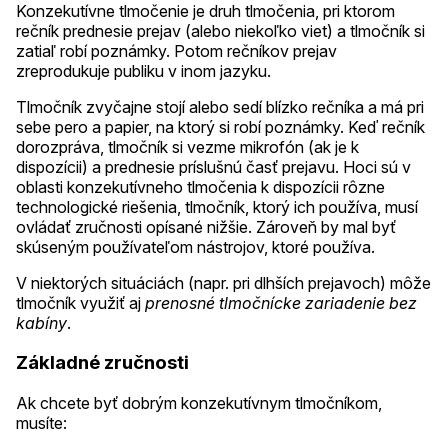
Konzekutívne tlmočenie je druh tlmočenia, pri ktorom
rečník prednesie prejav (alebo niekoľko viet) a tlmočník si
zatiaľ robí poznámky. Potom rečníkov prejav
zreprodukuje publiku v inom jazyku.
Tlmočník zvyčajne stojí alebo sedí blízko rečníka a má pri
sebe pero a papier, na ktorý si robí poznámky. Keď rečník
dorozpráva, tlmočník si vezme mikrofón (ak je k
dispozícii) a prednesie príslušnú časť prejavu. Hoci sú v
oblasti konzekutívneho tlmočenia k dispozícii rôzne
technologické riešenia, tlmočník, ktorý ich používa, musí
ovládať zručnosti opísané nižšie. Zároveň by mal byť
skúseným používateľom nástrojov, ktoré používa.
V niektorých situáciách (napr. pri dlhších prejavoch) môže
tlmočník využiť aj
prenosné tlmočnícke zariadenie bez
kabíny
.
Základné zručnosti
Ak chcete byť dobrým konzekutívnym tlmočníkom,
musíte: