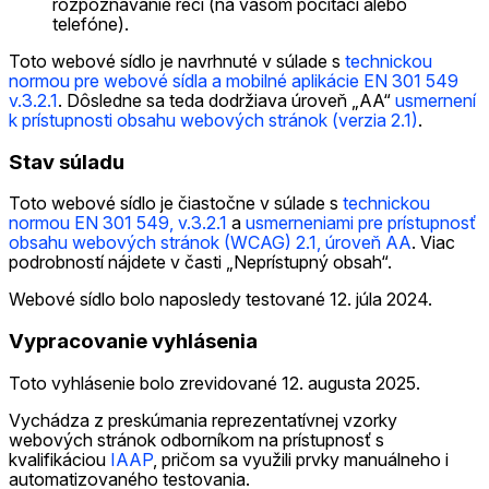
rozpoznávanie reči (na vašom počítači alebo
telefóne).
Toto webové sídlo je navrhnuté v súlade s
technickou
normou pre webové sídla a mobilné aplikácie EN 301 549
v.3.2.1
. Dôsledne sa teda dodržiava úroveň „AA“
usmernení
k prístupnosti obsahu webových stránok (verzia 2.1)
.
Stav súladu
Toto webové sídlo je čiastočne v súlade s
technickou
normou EN 301 549, v.3.2.1
a
usmerneniami pre prístupnosť
obsahu webových stránok (WCAG) 2.1, úroveň AA
. Viac
podrobností nájdete v časti „Neprístupný obsah“.
Webové sídlo bolo naposledy testované 12. júla 2024.
Vypracovanie vyhlásenia
Toto vyhlásenie bolo zrevidované 12. augusta 2025.
Vychádza z preskúmania reprezentatívnej vzorky
webových stránok odborníkom na prístupnosť s
kvalifikáciou
IAAP
, pričom sa využili prvky manuálneho i
automatizovaného testovania.