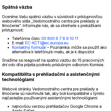
Spätná väzba
Oceníme Vašu spätnú väzbu v súvislosti s prístupnosťou
webového sídla „Vedomostného centra pre preklady a
tlmočenie“. Informujte nás, ak sa stretnete s prekážkami
prístupnosti:
Telefónne číslo:
00 800 6 7 8 9 10 11
E-mail:
EC-KCTI@ec.europa.eu
Kontaktný formulár
– Poznámka: môže sa použiť ako
alternatíva k telefónu/e-mailu, ak je k dispozícii
Snažíme sa reagovať na spätnú väzbu do 15 pracovných
dní odo dňa prijatia podnetu príslušným odborom Komisie.
Kompatibilita s prehliadačmi a asistenčnými
technológiami
Webové stránky Vedomostného centra pre preklady a
tlmočenie sú navrhnuté tak, aby boli kompatibilné s týmito
najčastejšie používanými asistenčnými technológiami:
najnovšou verziou prehliadačov Google Chrome a
Apple Safari;