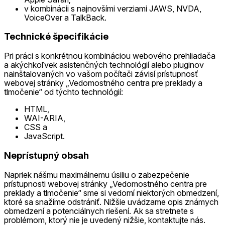
v kombinácii s najnovšími verziami JAWS, NVDA,
VoiceOver a TalkBack.
Technické špecifikácie
Pri práci s konkrétnou kombináciou webového prehliadača
a akýchkoľvek asistenčných technológií alebo pluginov
nainštalovaných vo vašom počítači závisí prístupnosť
webovej stránky „Vedomostného centra pre preklady a
tlmočenie“ od týchto technológií:
HTML,
WAI-ARIA,
CSS a
JavaScript.
Neprístupný obsah
Napriek nášmu maximálnemu úsiliu o zabezpečenie
prístupnosti webovej stránky „Vedomostného centra pre
preklady a tlmočenie“ sme si vedomí niektorých obmedzení,
ktoré sa snažíme odstrániť. Nižšie uvádzame opis známych
obmedzení a potenciálnych riešení. Ak sa stretnete s
problémom, ktorý nie je uvedený nižšie, kontaktujte nás.