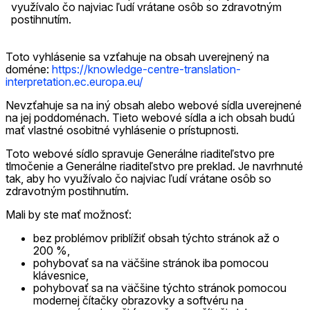
využívalo čo najviac ľudí vrátane osôb so zdravotným
postihnutím.
Toto vyhlásenie sa vzťahuje na obsah uverejnený na
doméne:
https://knowledge-centre-translation-
interpretation.ec.europa.eu/
Nevzťahuje sa na iný obsah alebo webové sídla uverejnené
na jej poddoménach. Tieto webové sídla a ich obsah budú
mať vlastné osobitné vyhlásenie o prístupnosti.
Toto webové sídlo spravuje Generálne riaditeľstvo pre
tlmočenie a Generálne riaditeľstvo pre preklad. Je navrhnuté
tak, aby ho využívalo čo najviac ľudí vrátane osôb so
zdravotným postihnutím.
Mali by ste mať možnosť:
bez problémov priblížiť obsah týchto stránok až o
200 %,
pohybovať sa na väčšine stránok iba pomocou
klávesnice,
pohybovať sa na väčšine týchto stránok pomocou
modernej čítačky obrazovky a softvéru na